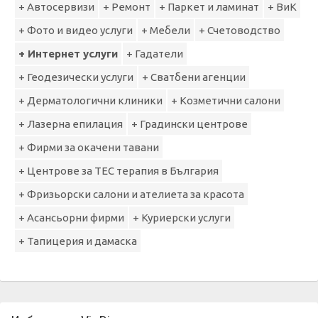
+ Автосервизи
+ Ремонт
+ Паркет и ламинат
+ ВиК
+ Фото и видео услуги
+ Мебели
+ Счетоводство
+ Интернет услуги
+ Гадатели
+ Геодезически услуги
+ Сватбени агенции
+ Дерматологични клиники
+ Козметични салони
+ Лазерна епилация
+ Градински центрове
+ Фирми за окачени тавани
+ Центрове за ТЕС терапия в България
+ Фризьорски салони и ателиета за красота
+ Асансьорни фирми
+ Куриерски услуги
+ Тапицерия и дамаска