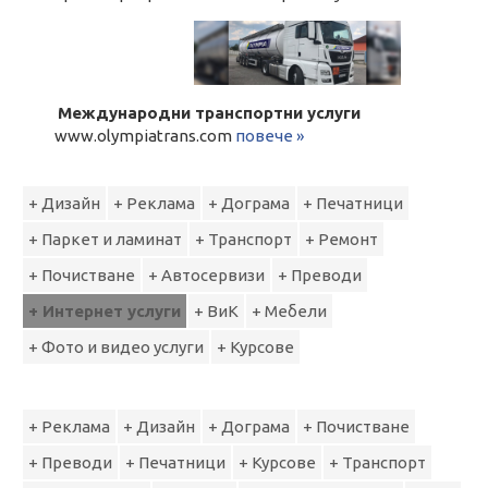
Международни транспортни услуги
www.olympiatrans.com
повече »
+ Дизайн
+ Реклама
+ Дограма
+ Печатници
+ Паркет и ламинат
+ Транспорт
+ Ремонт
+ Почистване
+ Автосервизи
+ Преводи
+ Интернет услуги
+ ВиК
+ Мебели
+ Фото и видео услуги
+ Курсове
+ Реклама
+ Дизайн
+ Дограма
+ Почистване
+ Преводи
+ Печатници
+ Курсове
+ Транспорт