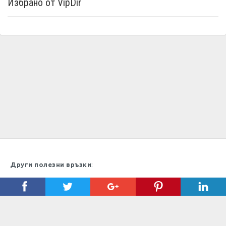
Избрано от VipDir
Други полезни връзки
:
Maksoft, Bulgaria, 2009 - - 2026 Vip Dir - директория с
полезни телефони | Уеб дизайн и поддръжка
Максофт
&
SEO