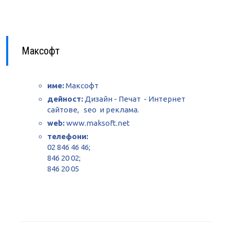
Максофт
име:
Максофт
дейност:
Дизайн - Печат - Интернет
сайтове, seo и реклама.
web:
www.maksoft.net
телефони:
02 846 46 46;
846 20 02;
846 20 05