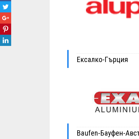
Ексалко-Гърция
Baufen-Бауфен-Авс