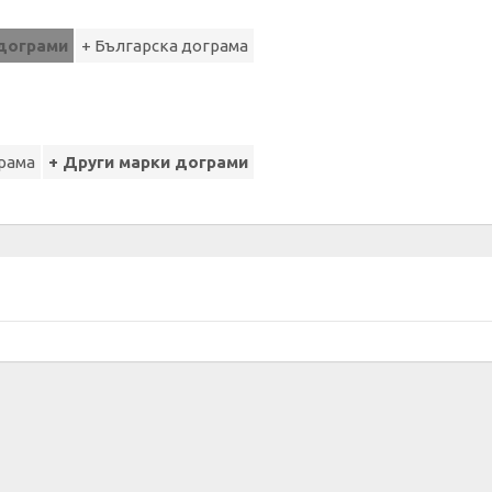
 дограми
+ Българска дограма
рама
+ Други марки дограми