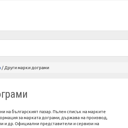
а
/ Други марки дограми
ограми
и на българският пазар. Пълен списък на марките
ормация за марката дограми, държава на производ,
и и др. Официални представители и сервизи на