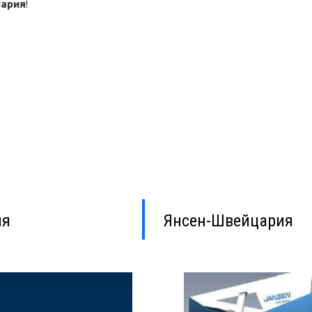
гария
!
ия
Янсен-Швейцария