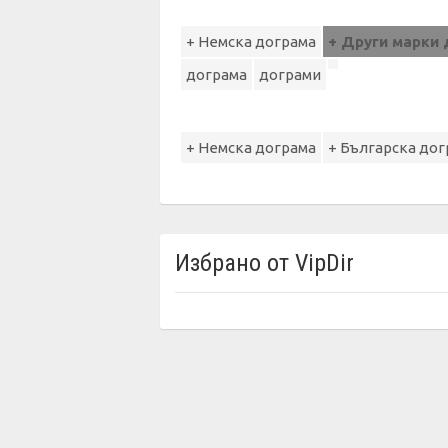
+ Немска дограма
+ Други марки
дограма
дограми
+ Немска дограма
+ Българска дог
Избрано от VipDir