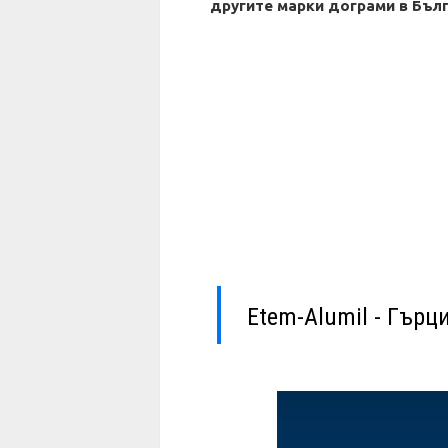
другите марки дограми в Бъл
Еtem-Alumil - Гърц