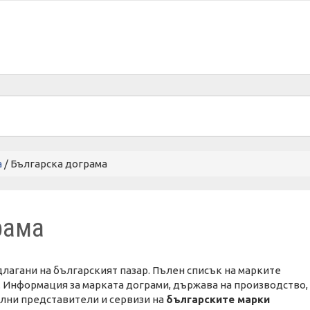
а
/ Българска дограма
рама
лагани на българският пазар. Пълен списък на марките
. Информация за марката дограми, държава на производство,
ални представители и сервизи на
българските марки