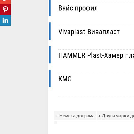
Вайс профил
Vivaplast-Вивапласт
HAMMER Plast-Хамер пл
КМG
+ Немска дограма
+ Други марки 