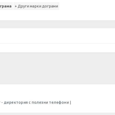
ограма
+ Други марки дограми
Dir - директория с полезни телефони |