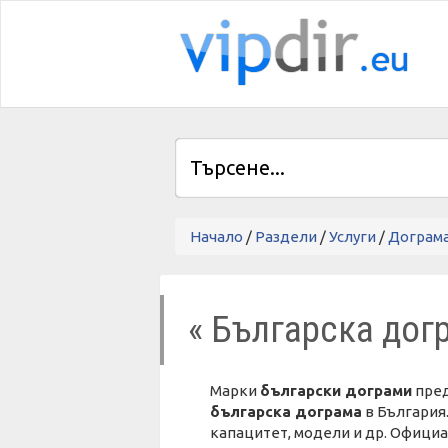
Начало
/
Раздели
/
Услуги
/
Дограм
« Българска дог
Марки
български дограми
пред
българска дограма
в България
капацитет, модели и др. Офици