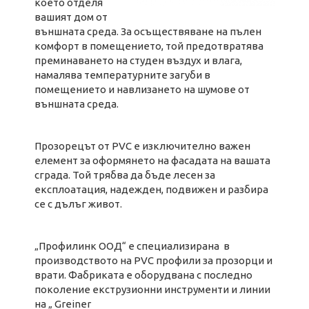
което отделя
вашият дом от
външната среда. За осъществяване на пълен
комфорт в помещението, той предотвратява
преминаването на студен въздух и влага,
намалява температурните загуби в
помещението и навлизането на шумове от
външната среда.
Прозорецът от PVC е изключително важен
елемент за оформянето на фасадата на вашата
сграда. Той трябва да бъде лесен за
експлоатация, надежден, подвижен и разбира
се с дълъг живот.
„Профилинк ООД“ е специализирана в
производството на PVC профили за прозорци и
врати. Фабриката е оборудвана с последно
поколение екструзионни инструменти и линии
на „ Greiner