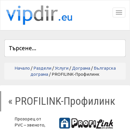
Toggl
Начало
/
Раздели
/
Услуги
/
Дограма
/
Българска
дограма
/ PROFILINK-Профилинк
« PROFILINK-Профилинк
Прозорец от
PVC – звеното,