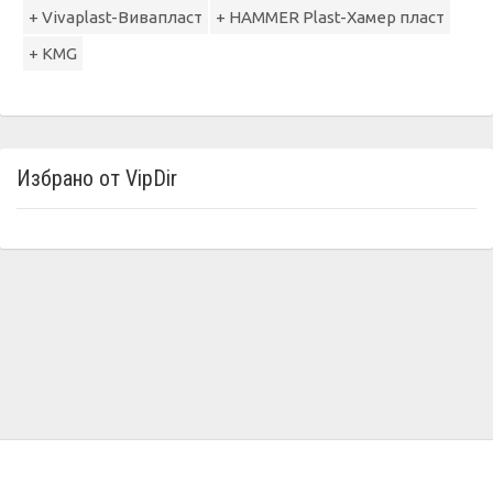
+ Vivaplast-Вивапласт
+ HAMMER Plast-Хамер пласт
+ КМG
Избрано от VipDir