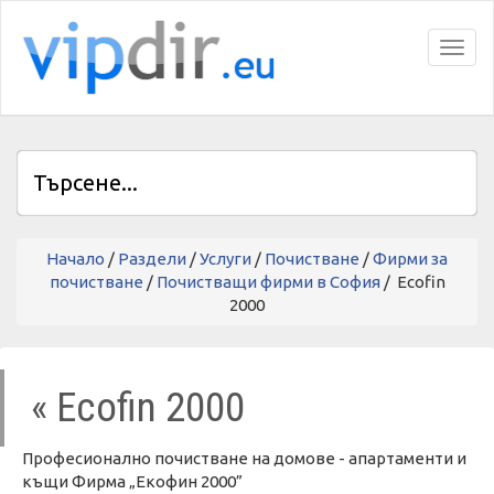
Toggl
Начало
/
Раздели
/
Услуги
/
Почистване
/
Фирми за
почистване
/
Почистващи фирми в София
/ Ecofin
2000
« Ecofin 2000
Професионално почистване на домове - апартаменти и
къщи Фирма „Екофин 2000”