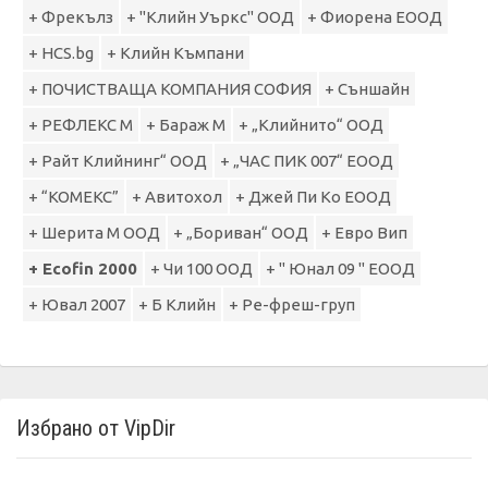
+ Фрекълз
+ "Клийн Уъркс" ООД
+ Фиорена ЕООД
+ HCS.bg
+ Клийн Къмпани
+ ПОЧИСТВАЩА КОМПАНИЯ СОФИЯ
+ Съншайн
+ РЕФЛЕКС М
+ Бараж М
+ „Клийнито“ ООД
+ Райт Клийнинг“ ООД
+ „ЧАС ПИК 007“ ЕООД
+ “КОМЕКС”
+ Авитохол
+ Джей Пи Ко ЕООД
+ Шерита М ООД
+ „Бориван“ ООД
+ Евро Вип
+ Ecofin 2000
+ Чи 100 ООД
+ " Юнал 09 " ЕООД
+ Ювал 2007
+ Б Клийн
+ Ре-фреш-груп
Избрано от VipDir