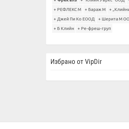
+ РЕФЛЕКС М
+ Бараж М
+ „Клийн
+ Джей Пи Ко ЕООД
+ Шерита М О
+ Б Клийн
+ Ре-фреш-груп
Избрано от VipDir