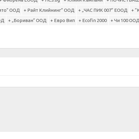
ито“ ООД
+ Райт Клийнинг“ ООД
+ „ЧАС ПИК 007“ ЕООД
+ “
ОД
+ „Бориван“ ООД
+ Евро Вип
+ Ecofin 2000
+ Чи 100 ОО