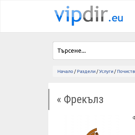
Начало
/
Раздели
/
Услуги
/
Почист
« Фрекълз
Ф