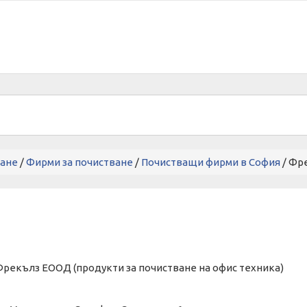
ване
/
Фирми за почистване
/
Почистващи фирми в София
/ Фр
рекълз ЕООД (продукти за почистване на офис техника)