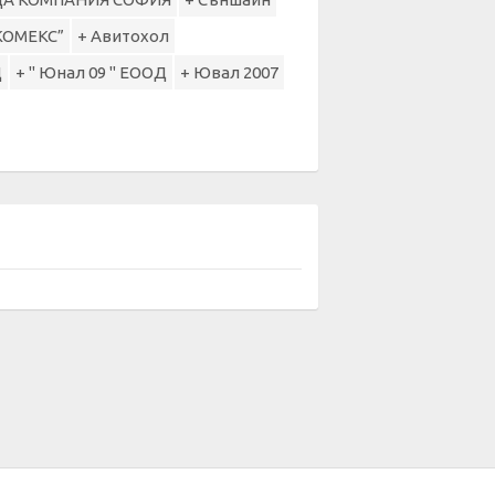
КОМЕКС”
+ Авитохол
Д
+ " Юнал 09 " ЕООД
+ Ювал 2007