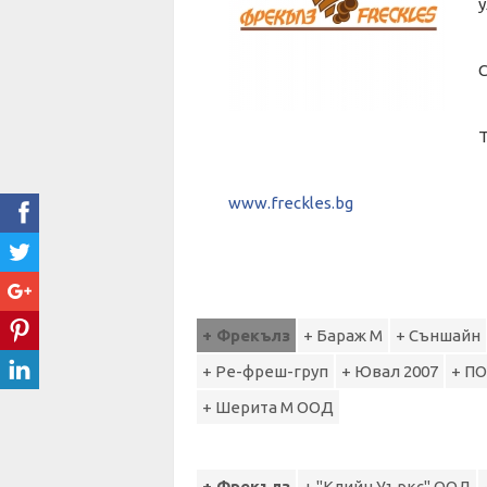
С
Т
www.freckles.bg
+ Фрекълз
+ Бараж М
+ Съншайн
+ Ре-фреш-груп
+ Ювал 2007
+ П
+ Шерита М ООД
+ Фрекълз
+ "Клийн Уъркс" ООД