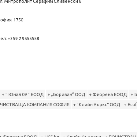
ул. Митрополит Серафим Сливенски 6
офия, 1750
ел: +359 2 9555558
+ " Юнал 09 " ЕООД
+ „Бориван“ ООД
+ Фиорена ЕООД
+ 
ОЧИСТВАЩА КОМПАНИЯ СОФИЯ
+ "Клийн Уъркс" ООД
+ Ecof
+ Фиорена ЕООД
+ HCS.bg
+ Клийн Къмпани
+ ПОЧИСТВА