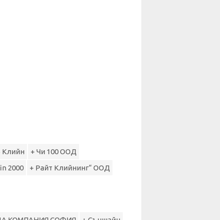
Б Клийн
+ Чи 100 ООД
in 2000
+ Райт Клийнинг“ ООД
ЩА КОМПАНИЯ СОФИЯ
+ Съншайн