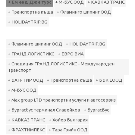
+ Ем енд Джи турс
+ M-БУС ООД
+ КАВКАЗ ТРАНС
+ Транспортна къща
+ Фламинго шипинг ООД
+ HOLIDAYTRIP.BG
+ Фламинго шипинг ООД
+ HOLIDAYTRIP.BG
+ ГРАНД ЛОГИСТИКС
+ ЕВРО ВИА
+ Спедиция ГРАНД ЛОГИСТИКС - Международен
Транспорт
+ БАН-ТИР ООД
+ Транспортна къща
+ БЪК ЕООД
+ M-БУС ООД
+ Max group LTD транспортни услуги и автосервиз
+ Бургасбус терминал Славейков
+ БургасБус
+ КАВКАЗ ТРАНС
+ Хойер България
+ ФРАХТИМПЕКС
+ Тара Грийн ООД