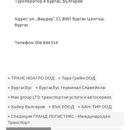
Туроператор в Бургас, България
Адрес: ул. „Вардар“ 32, 8001 Бургас Център,
Бургас
Телефон: 056 844 554
+ ТРАНС НОАГРО ООД
+ Тара Грийн ООД
+ БургасБус
+ Бургасбус терминал Славейков
+ Max group LTD транспортни услуги и автосервиз
+ Хойер България
+ БЪК ЕООД
+ БАН-ТИР ООД
+ Спедиция ГРАНД ЛОГИСТИКС - Международен
Транспорт