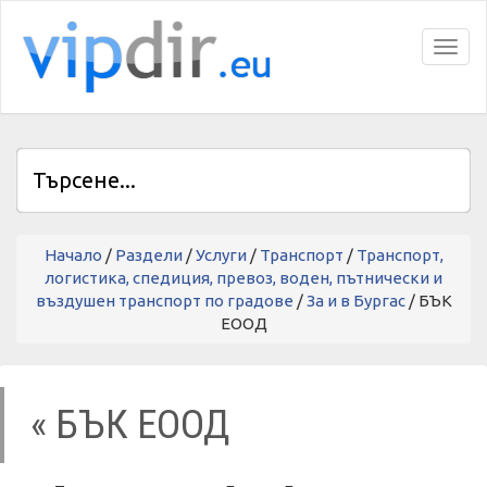
Toggl
Начало
/
Раздели
/
Услуги
/
Транспорт
/
Транспорт,
логистика, спедиция, превоз, воден, пътнически и
въздушен транспорт по градове
/
За и в Бургас
/ БЪК
ЕООД
« БЪК ЕООД