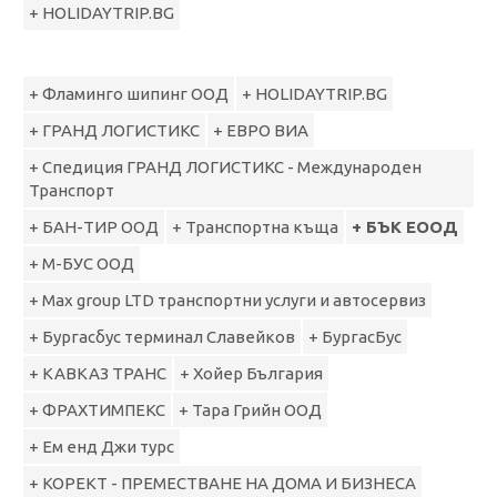
+ HOLIDAYTRIP.BG
+ Фламинго шипинг ООД
+ HOLIDAYTRIP.BG
+ ГРАНД ЛОГИСТИКС
+ ЕВРО ВИА
+ Спедиция ГРАНД ЛОГИСТИКС - Международен
Транспорт
+ БАН-ТИР ООД
+ Транспортна къща
+ БЪК ЕООД
+ M-БУС ООД
+ Max group LTD транспортни услуги и автосервиз
+ Бургасбус терминал Славейков
+ БургасБус
+ КАВКАЗ ТРАНС
+ Хойер България
+ ФРАХТИМПЕКС
+ Тара Грийн ООД
+ Ем енд Джи турс
+ КОРЕКТ - ПРЕМЕСТВАНЕ НА ДОМА И БИЗНЕСА