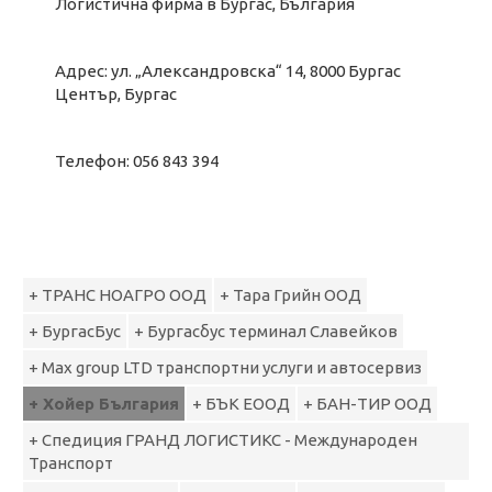
Логистична фирма в Бургас, България
Адрес: ул. „Александровска“ 14, 8000 Бургас
Център, Бургас
Телефон: 056 843 394
+ ТРАНС НОАГРО ООД
+ Тара Грийн ООД
+ БургасБус
+ Бургасбус терминал Славейков
+ Max group LTD транспортни услуги и автосервиз
+ Хойер България
+ БЪК ЕООД
+ БАН-ТИР ООД
+ Спедиция ГРАНД ЛОГИСТИКС - Международен
Транспорт