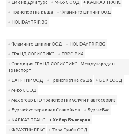
+ Ем енд Джи турс
+ M-БУС ООД
+ КАВКАЗ ТРАНС
+ Транспортна къща
+ Фламинго шипинг ООД
+ HOLIDAYTRIP.BG
+ Фламинго шипинг ООД
+ HOLIDAYTRIP.BG
+ ГРАНД ЛОГИСТИКС
+ ЕВРО ВИА
+ Спедиция ГРАНД ЛОГИСТИКС - Международен
Транспорт
+ БАН-ТИР ООД
+ Транспортна къща
+ БЪК ЕООД
+ M-БУС ООД
+ Max group LTD транспортни услуги и автосервиз
+ Бургасбус терминал Славейков
+ БургасБус
+ КАВКАЗ ТРАНС
+ Хойер България
+ ФРАХТИМПЕКС
+ Тара Грийн ООД