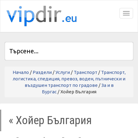
Toggl
Начало
/
Раздели
/
Услуги
/
Транспорт
/
Транспорт,
логистика, спедиция, превоз, воден, пътнически и
въздушен транспорт по градове
/
За и в
Бургас
/ Хойер България
« Хойер България