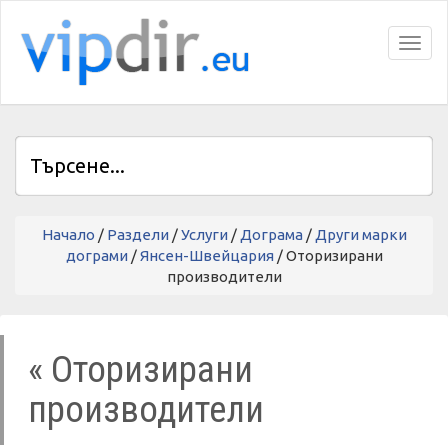
Toggl
Начало
/
Раздели
/
Услуги
/
Дограма
/
Други марки
дограми
/
Янсен-Швейцария
/ Оторизирани
производители
« Оторизирани
производители