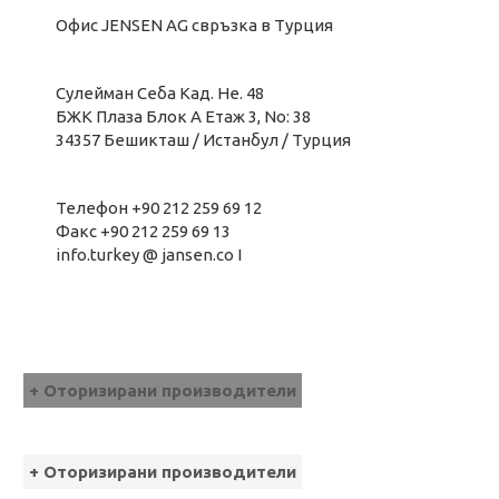
Офис JENSEN AG свръзка в Турция
Сулейман Себа Кад. Не. 48
БЖК Плаза Блок А Етаж 3, No: 38
34357 Бешикташ / Истанбул / Турция
Телефон +90 212 259 69 12
Факс +90 212 259 69 13
info.turkey @ jansen.co I
+ Оторизирани производители
+ Оторизирани производители