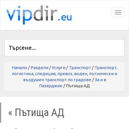
Toggl
Начало
/
Раздели
/
Услуги
/
Транспорт
/
Транспорт,
логистика, спедиция, превоз, воден, пътнически и
въздушен транспорт по градове
/
За и в
Пазарджик
/ Пътища АД
« Пътища АД