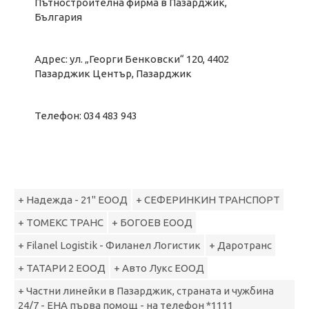
Пътностроителна фирма в Пазарджик,
България
Адрес: ул. „Георги Бенковски“ 120, 4402
Пазарджик Център, Пазарджик
Телефон: 034 483 943
+ Надежда - 21" ЕООД
+ СЕФЕРИНКИН ТРАНСПОРТ
+ ТОМЕКС ТРАНС
+ БОГОЕВ ЕООД
+ Filanel Logistik - Филанел Логистик
+ Даротранс
+ ТАТАРИ 2 ЕООД
+ Авто Лукс ЕООД
+ Частни линейки в Пазарджик, страната и чужбина
24/7 - ЕНА първа помощ - на телефон *1111