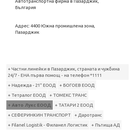
Автотранспортна фирма в Пазарджик,
България
Адрес: 4400 Южна промишлена зона,
Пазарджик
+ Частни линейки в Пазарджик, страната и чужбина
24/7 - ЕНА първа помощ - на телефон *1111
+ Надежда - 21" ЕООД
+ БОГОЕВ ЕООД
+ Тетралог ЕООД
+ ТОМЕКС ТРАНС
+ Авто Лукс ЕООД
+ ТАТАРИ 2 ЕООД
+ СЕФЕРИНКИН ТРАНСПОРТ
+ Даротранс
+ Filanel Logistik - Филанел Логистик
+ Пътища АД