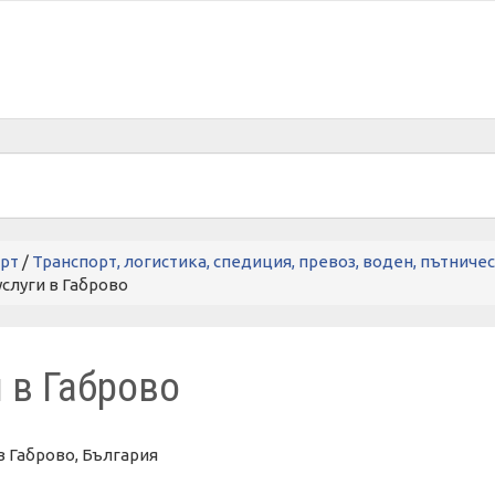
рт
/
Транспорт, логистика, спедиция, превоз, воден, пътниче
услуги в Габрово
и в Габрово
в Габрово, България