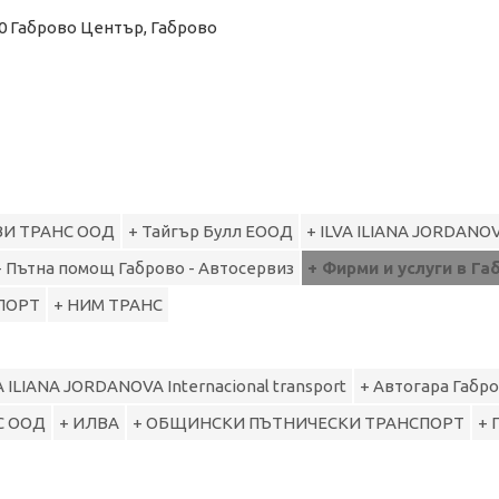
300 Габрово Център, Габрово
И ТРАНС ООД
+ Тайгър Булл ЕООД
+ ILVA ILIANA JORDANOVA
+ Пътна помощ Габрово - Автосервиз
+ Фирми и услуги в Га
ПОРТ
+ НИМ ТРАНС
A ILIANA JORDANOVA Internacional transport
+ Автогара Габр
С ООД
+ ИЛВА
+ ОБЩИНСКИ ПЪТНИЧЕСКИ ТРАНСПОРТ
+ 