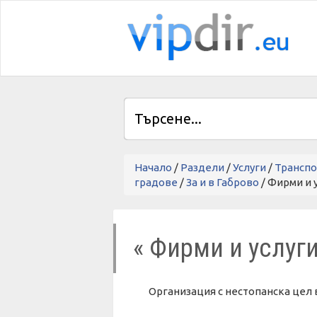
Начало
/
Раздели
/
Услуги
/
Транспо
градове
/
За и в Габрово
/ Фирми и 
« Фирми и услуг
Организация с нестопанска цел 