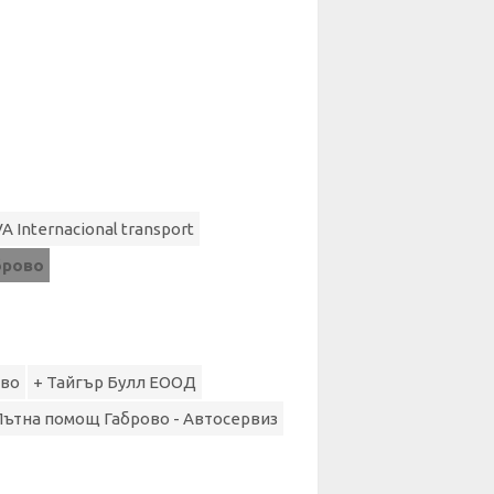
 Internacional transport
брово
ово
+ Тайгър Булл ЕООД
Пътна помощ Габрово - Автосервиз