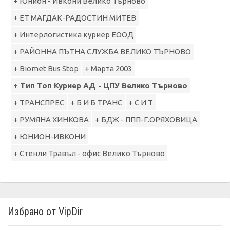
+ Юнион - Ивкони Велико Търново
+ ЕТ МАГДАК-РАДОСТИН МИТЕВ
+ Интерлогистика куриер ЕООД
+ РАЙОННА ПЪТНА СЛУЖБА ВЕЛИКО ТЪРНОВО
+ Biomet Bus Stop
+ Марта 2003
+ Тип Топ Куриер АД - ЦПУ Велико Търново
+ ТРАНСПРЕС
+ Б И Б ТРАНС
+ С И Т
+ РУМЯНА ХИНКОВА
+ БДЖ - ППП-Г.ОРЯХОВИЦА
+ ЮНИОН-ИВКОНИ
+ Стенли Травъл - офис Велико Търново
Избрано от VipDir