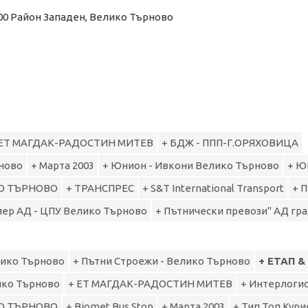
 5000 Район Западен, Велико Търново
 ЕТ МАГДАК-РАДОСТИН МИТЕВ
+ БДЖ - ППП-Г.ОРЯХОВИЦА
рново
+ Марта 2003
+ Юнион - Ивкони Велико Търново
+ 
О ТЪРНОВО
+ ТРАНСПРЕС
+ S&T International Transport
+ 
риер АД - ЦПУ Велико Търново
+ Пътнически превози" АД гр
лико Търново
+ Пътни Строежи - Велико Търново
+ ЕТАП &
ико Търново
+ ЕТ МАГДАК-РАДОСТИН МИТЕВ
+ Интерлоги
О ТЪРНОВО
+ Biomet Bus Stop
+ Марта 2003
+ Тип Топ Кур