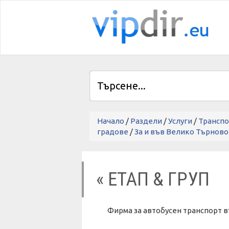
Начало
/
Раздели
/
Услуги
/
Транспо
градове
/
За и във Велико Търново
« ЕТАП & ГРУП
Фирма за автобусен транспорт 