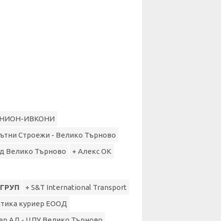
ЮНИОН-ИВКОНИ
Пътни Строежи - Велико Търново
ад Велико Търново
+ Алекс ОК
 ГРУП
+ S&T International Transport
стика куриер ЕООД
иер АД - ЦПУ Велико Търново