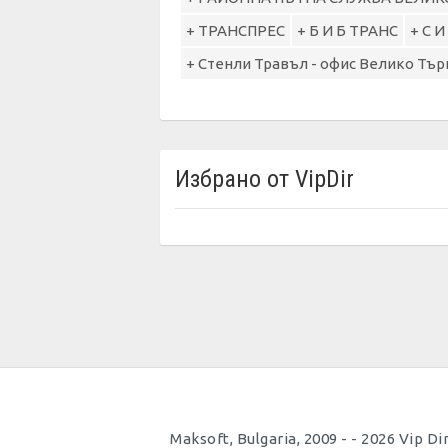
+ ТРАНСПРЕС
+ Б И Б ТРАНС
+ С И
+ Стенли Травъл - офис Велико Тъ
Избрано от VipDir
Maksoft, Bulgaria, 2009 - - 2026 Vip 