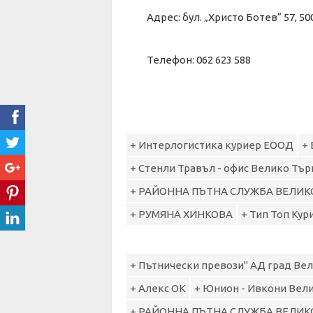
Адрес: бул. „Христо Ботев“ 57,
Телефон: 062 623 588
+ Интерлогистика куриер ЕООД
+
+ Стенли Травъл - офис Велико Тъ
+ РАЙОННА ПЪТНА СЛУЖБА ВЕЛИК
+ РУМЯНА ХИНКОВА
+ Тип Топ Ку
+ Пътнически превози" АД град Ве
+ Алекс ОК
+ Юнион - Ивкони Вел
+ РАЙОННА ПЪТНА СЛУЖБА ВЕЛИК