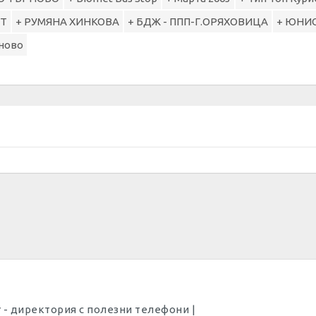
 Т
+ РУМЯНА ХИНКОВА
+ БДЖ - ППП-Г.ОРЯХОВИЦА
+ ЮНИ
рново
Dir - директория с полезни телефони |