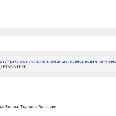
рт
/
Транспорт, логистика, спедиция, превоз, воден, пътниче
/ ЕТАП & ГРУП
във Велико Търново, България