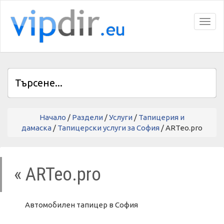
Toggl
Начало
/
Раздели
/
Услуги
/
Тапицерия и
дамаска
/
Тапицерски услуги за София
/ ARTeo.pro
« ARTeo.pro
Автомобилен тапицер в София