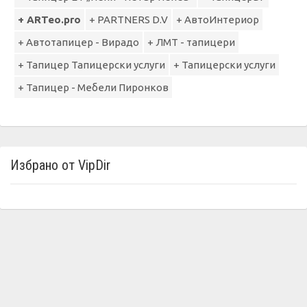
+ ARTeo.pro
+ PARTNERS D.V
+ АвтоИнтериор
+ Автотапицер - Вирадо
+ ЛМТ - тапицери
+ Тапицер Тапицерски услуги
+ Тапицерски услуги
+ Тапицер - Мебели Пиронков
Избрано от VipDir