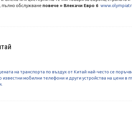
а, пълно обслужване
повече » Влекачи Евро 6
www.olympiatr
итай
ената на транспорта по въздух от Китай най-често се поръч
 известни мобилни телефони и други устройства на цени в пъ
и.