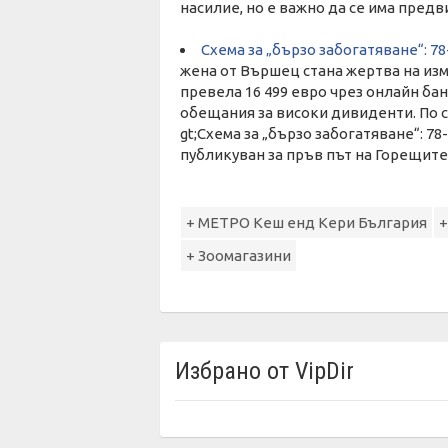
насилие, но е важно да се има предв
Схема за „бързо забогатяване“: 7
жена от Вършец стана жертва на изм
превела 16 499 евро чрез онлайн ба
обещания за високи дивиденти. По с
gt;Схема за „бързо забогатяване“: 78
публикуван за пръв път на Горещите 
+ МЕТРО Кеш енд Кери България
+
+ Зоомагазини
Избрано от VipDir