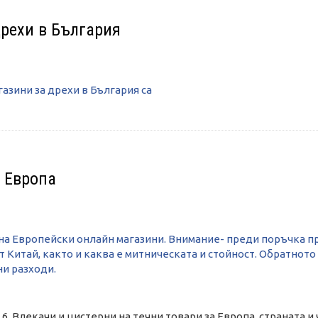
рехи в България
азини за дрехи в България са
 Европа
на Европейски онлайн магазини. Внимание- преди поръчка п
 Китай, както и каква е митническата и стойност. Обратното
и разходи.
6. Влекачи и цистерни на течни товари за Европа, страната 