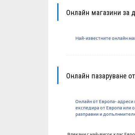
Онлайн магазини за д
Най-известните онлайн маг
Онлайн пазаруване от
Онлайн от Европа- адреси 
експедира от Европа или от
разправии и допълнмителн
Влекачи с най-висок клас Евро 