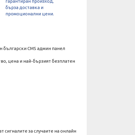
ен български CMS админ панел
во, цена и най-бързият безплатен
т сигналите за случаите на онлайн