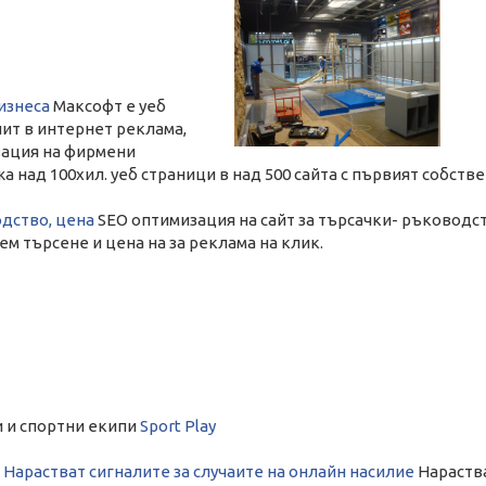
бизнеса
Максофт е уеб
пит в интернет реклама,
зация на фирмени
 над 100хил. уеб страници в над 500 сайта с първият собств
одство, цена
SEO оптимизация на сайт за търсачки- ръководст
ем търсене и цена на за реклама на клик.
и и спортни екипи
Sport Play
 Нарастват сигналите за случаите на онлайн насилие
Нараства