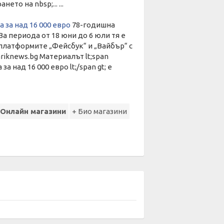
то на nbsp;... ...
 за над 16 000 евро
78-годишна
а периода от 18 юни до 6 юли тя е
 платформите „Фейсбук“ и „Вайбър“ с
riknews.bg Материалът lt;span
 над 16 000 евро lt;/span gt; е
 Онлайн магазини
+ Био магазини