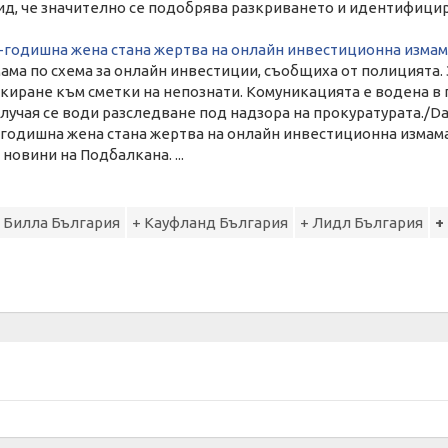
ид, че значително се подобрява разкриването и идентифициране
8-годишна жена стана жертва на онлайн инвестиционна измама
ама по схема за онлайн инвестиции, съобщиха от полицията. З
нкиране към сметки на непознати. Комуникацията е водена в
лучая се води разследване под надзора на прокуратурата./Da
-годишна жена стана жертва на онлайн инвестиционна измама за
новини на Подбалкана. ...
 Билла България
+ Кауфланд България
+ Лидл България
+