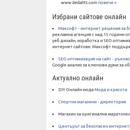
www.dedal95.com
повече »
Избрани сайтове онлайн
Максофт - интернет решения за 
рекламна агенция с над 15 години о
уеб дизайн, изработка и SEO оптими
интернет сайтове. Максофт поддържа
SEO оптимизация на сайт - ръков
Google анализ за ключови думи за об
Актуално онлайн
DIY Онлайн мода
Мода и красота
Спортни магазини - директория
Магазин за оригинални маратонк
Центърът за безопасен интернет: