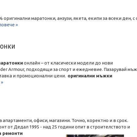
0% оригинални маратонки, анзузи, якета, екипи за всеки ден, 
повече »
тонки
маратонки
онлайн – от класически модели до нови
Under Armour, подходящи за спорт и ежедневие. Пазарувай мъ
ставка и промоционални цени.
оригинални мъжки
 »
а апартаменти, офиси, магазини. Точно, коректно и в срок.
нт от Дедал 1995 - над 25 години опит в строителството и
а ремонти