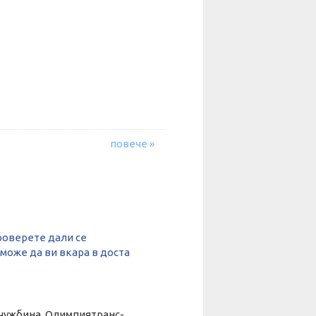
повече »
роверете дали се
 може да ви вкара в доста
и чужбина. Олимпиятранс-