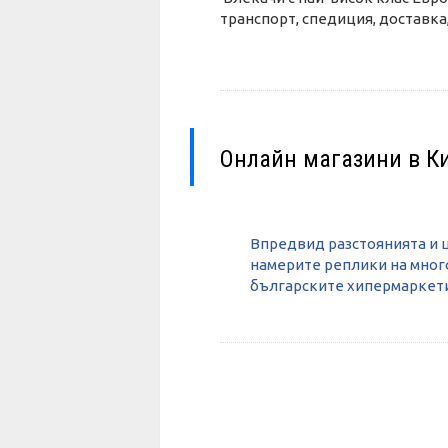
транспорт, спедиция, доставк
Онлайн магазини в К
Впредвид разстоянията и ц
намерите реплики на много
българските хипермаркет