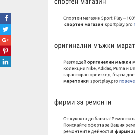
спортен магазин
Спортен магазин Sport Play – 10
спортен магазин
sportplay.pro
оригинални мъжки мара
Разгледай
оригинални мъжки 
колекции Nike, Adidas, Puma и 
гарантиран произход, бърза до
маратонки
sportplay.pro
повече
фирми за ремонти
От кухнята до банята! Ремонти н
Поискайте оферта за Вашия ремо
ремонтните дейности!
фирми з