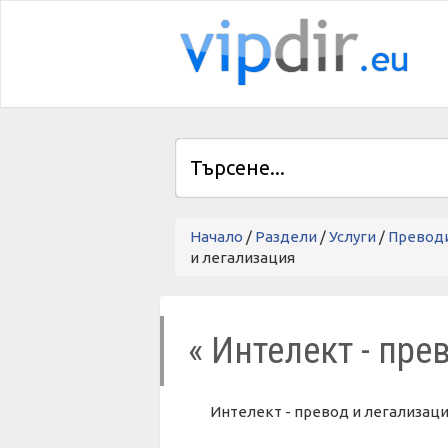
Начало
/
Раздели
/
Услуги
/
Превод
и легализация
« Интелект - пре
Интелект - превод и легализац