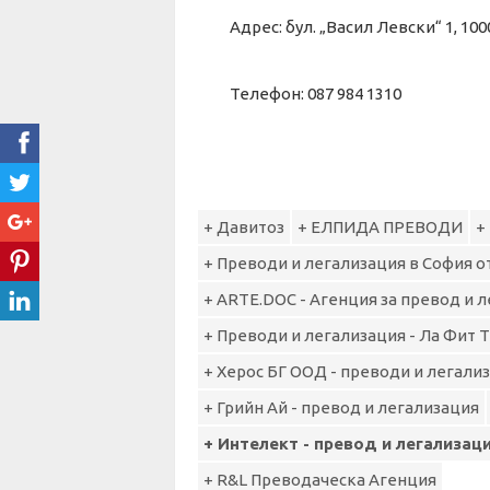
Адрес: бул. „Васил Левски“ 1, 
Телефон: 087 984 1310
+ Давитоз
+ ЕЛПИДА ПРЕВОДИ
+
+ Преводи и легализация в София от
+ ARTE.DOC - Агенция за превод и 
+ Преводи и легализация - Ла Фит 
+ Херос БГ ООД - преводи и легали
+ Грийн Ай - превод и легализация
+ Интелект - превод и легализац
+ R&L Преводаческа Агенция