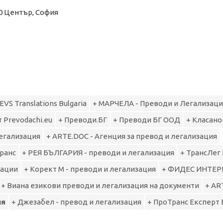
1000 Център, София
 EVS Translations Bulgaria
+ МАРЧЕЛА - Преводи и Легализаци
 Prevodachi.eu
+ Преводи.БГ
+ Преводи БГ ООД
+ Класано
легализация
+ ARTE.DOC - Агенция за превод и легализация
Транс
+ РЕЯ БЪЛГАРИЯ - преводи и легализация
+ ТрансЛег
зации
+ Корект М - преводи и легализация
+ ФИДЕС ИНТЕРК
+ Виана езикови преводи и легализация на документи
+ AR
ия
+ Джезабел - превод и легализация
+ ПроТранс Експерт 