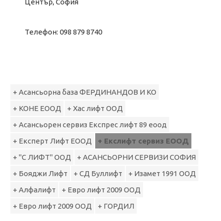
Център, София
Телефон: 098 879 8740
+ Асансьорна база ФЕРДИНАНДОВ И КО
+ КОНЕ ЕООД
+ Хас лифт ООД
+ Асансьорен сервиз Експрес лифт 89 еоод
+ Експерт Лифт ЕООД
+ Екслифт сервиз ЕООД
+ "С ЛИФТ" ООД
+ АСАНСЬОРНИ СЕРВИЗИ СОФИЯ
+ Бояджи Лифт
+ СД Буллифт
+ Изамет 1991 ООД
+ Алфалифт
+ Евро лифт 2009 ООД
+ Евро лифт 2009 ООД
+ ГОРДИЛ