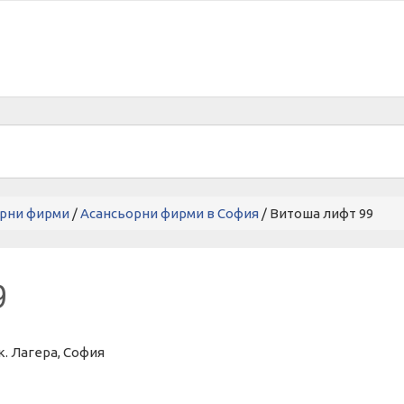
рни фирми
/
Асансьорни фирми в София
/ Витоша лифт 99
9
ж.к. Лагера, София