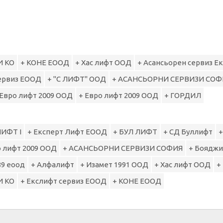
И КО
+ КОНЕ ЕООД
+ Хас лифт ООД
+ Асансьорен сервиз Ек
сервиз ЕООД
+ "С ЛИФТ" ООД
+ АСАНСЬОРНИ СЕРВИЗИ СОФ
 Евро лифт 2009 ООД
+ Евро лифт 2009 ООД
+ ГОРДИЛ
ЛИФТ I
+ Експерт Лифт ЕООД
+ БУЛ ЛИФТ
+ СД Буллифт
+
о лифт 2009 ООД
+ АСАНСЬОРНИ СЕРВИЗИ СОФИЯ
+ Бояджи
89 еоод
+ Алфалифт
+ Изамет 1991 ООД
+ Хас лифт ООД
+
И КО
+ Екслифт сервиз ЕООД
+ КОНЕ ЕООД