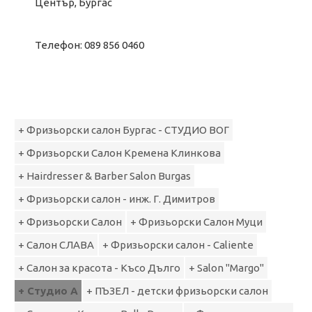
Център, Бургас
Телефон: 089 856 0460
+ Фризьорски салон Бургас - СТУДИО ВОГ
+ Фризьорски Салон Кремена Клинкова
+ Hairdresser & Barber Salon Burgas
+ Фризьорски салон - инж. Г. Димитров
+ Фризьорски Салон
+ Фризьорски Салон Муци
+ Салон СЛАВА
+ Фризьорски салон - Caliente
+ Салон за красота - Късо Дълго
+ Salon "Margo"
+ Студио А
+ ПЪЗЕЛ - детски фризьорски салон