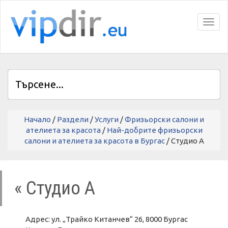
Toggl
Начало
/
Раздели
/
Услуги
/
Фризьорски салони и
ателиета за красота
/
Най-добрите фризьорски
салони и ателиета за красота в Бургас
/ Студио А
« Студио А
Адрес: ул. „Трайко Китанчев“ 26, 8000 Бургас