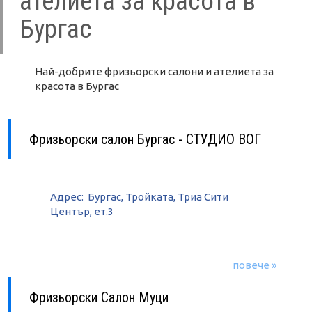
ателиета за красота в
Бургас
Най-добрите фризьорски салони и ателиета за
красота в Бургас
Фризьорски салон Бургас - СТУДИО ВОГ
Адрес: Бургас, Тройката, Триа Сити
Център, ет.3
повече »
Фризьорски Салон Муци