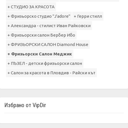
+ СТУДИО ЗА КРАСОТА
+ Фризьорско студио "J'adore"
+ Герри стилл
+ Александра - стилист Иван Райковски
+ Фризьорски салон Бербер Ибо
+ ФРИЗЬОРСКИ САЛОН Diamond House
+ Фризьорски Салон Меджик
+ ПЪЗЕЛ - детски фризьорски салон
+ Салон за красота в Пловдив - Райски кът
Избрано от VipDir