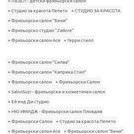
+ ПЪЗЕЛ - детски фризьорски салон
+ Студио за красота Пепето
+ СТУДИО ЗА КРАСОТА
+ Фризьорски салон "Бени"
+ Фризьорско студио "J'adore"
+ Фризьорски салон Ася
+ Герри стилл
+ Фризьорски салон "Силва"
+ Фризьорски салон "Каприка Стил"
+ Фризьорски салон
+ Фризьорски Салон
+ SalonSuzi - фризьорски и козметичен салон
+ Ей енд Ди студио
+ НЮ ИМИДЖ - Фризьорски салон Пловдив
+ Фризьорски Салон
+ Студио за красота Пепето
+ Фризьорски салон Ася
+ Фризьорски салон "Бени"