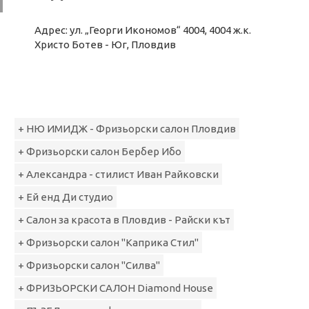
Адрес: ул. „Георги Икономов“ 4004, 4004 ж.к.
Христо Ботев - Юг, Пловдив
+ НЮ ИМИДЖ - Фризьорски салон Пловдив
+ Фризьорски салон Бербер Ибо
+ Александра - стилист Иван Райковски
+ Ей енд Ди студио
+ Салон за красота в Пловдив - Райски кът
+ Фризьорски салон "Каприка Стил"
+ Фризьорски салон "Силва"
+ ФРИЗЬОРСКИ САЛОН Diamond House