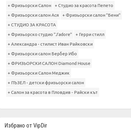
+ Фризьорски Салон
+ Студио за красота Пепето
+ Фризьорски салон Ася
+ Фризьорски салон "Бени"
+ СТУДИО ЗА КРАСОТА
+ Фризьорско студио "J'adore"
+ Герри стилл
+ Александра - стилист Иван Райковски
+ Фризьорски салон Бербер Ибо
+ ФРИЗЬОРСКИ САЛОН Diamond House
+ Фризьорски Салон Меджик
+ ПЪЗЕЛ - детски фризьорски салон
+ Салон за красота в Пловдив - Райски кът
Избрано от VipDir