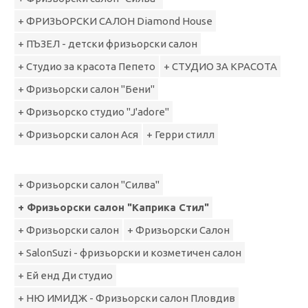
+ ФРИЗЬОРСКИ САЛОН Diamond House
+ ПЪЗЕЛ - детски фризьорски салон
+ Студио за красота Пепето
+ СТУДИО ЗА КРАСОТА
+ Фризьорски салон "Бени"
+ Фризьорско студио "J'adore"
+ Фризьорски салон Ася
+ Герри стилл
+ Фризьорски салон "Силва"
+ Фризьорски салон "Каприка Стил"
+ Фризьорски салон
+ Фризьорски Салон
+ SalonSuzi - фризьорски и козметичен салон
+ Ей енд Ди студио
+ НЮ ИМИДЖ - Фризьорски салон Пловдив