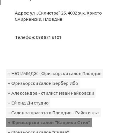
Адрес: ул. „Силистра“ 25, 4002 ж.к. Христо
Смирненски, Пловдив
Телефон: 098 821 6101
+ НЮ ИМИДЖ - Фризьорски салон Пловдив
+ Фризьорски салон Бербер Ибо
+ Александра - стилист Иван Райковски
+ Ей енд Ди студио
+ Салон за красота в Пловдив - Райски кът
+ Фризьорски салон "Каприка Стил"
+ Фризьорски салон "Силва"