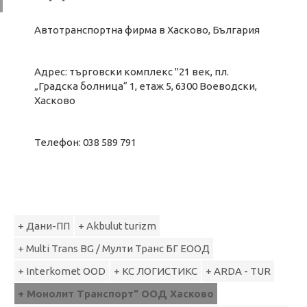
Автотранспортна фирма в Хасково, България
Адрес: търговски комплекс "21 век, пл.
„Градска болница“ 1, етаж 5, 6300 Воеводски,
Хасково
Телефон: 038 589 791
+ Дани-ПП
+ Akbulut turizm
+ Multi Trans BG / Мулти Транс БГ ЕООД
+ Interkomet OOD
+ КС ЛОГИСТИКС
+ ARDA - TUR
+ Монолит Транспорт" ООД Хасково