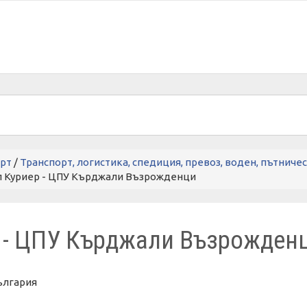
рт
/
Транспорт, логистика, спедиция, превоз, воден, пътниче
п Куриер - ЦПУ Кърджали Възрожденци
р - ЦПУ Кърджали Възрожден
ългария