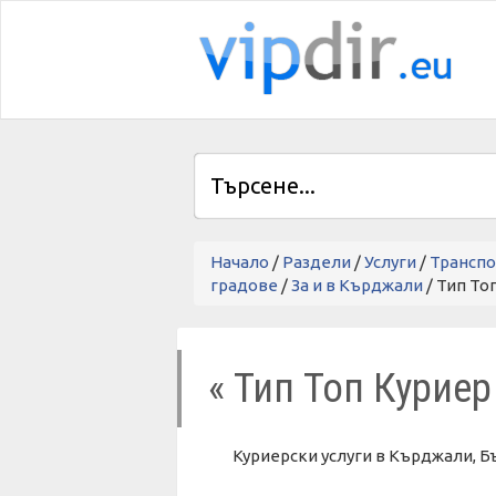
Начало
/
Раздели
/
Услуги
/
Транспо
градове
/
За и в Кърджали
/ Тип То
« Тип Топ Курие
Куриерски услуги в Кърджали, Б