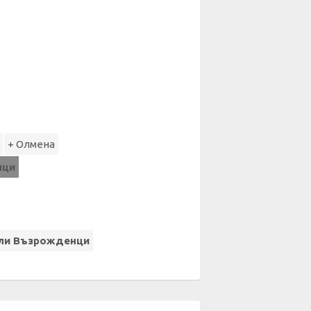
+ Олмена
нци
али Възрожденци