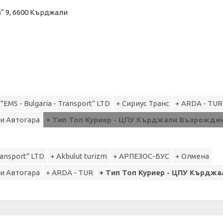
“ 9, 6600 Кърджали
 "EMS - Bulgaria - Transport" LTD
+ Сириус Транс
+ ARDA - TUR
ли Автогара
+ Тип Топ Куриер - ЦПУ Кърджали Възрожде
Transport" LTD
+ Akbulut turizm
+ АРПЕЗОС-БУС
+ Олмена
ли Автогара
+ ARDA - TUR
+ Тип Топ Куриер - ЦПУ Кърдж