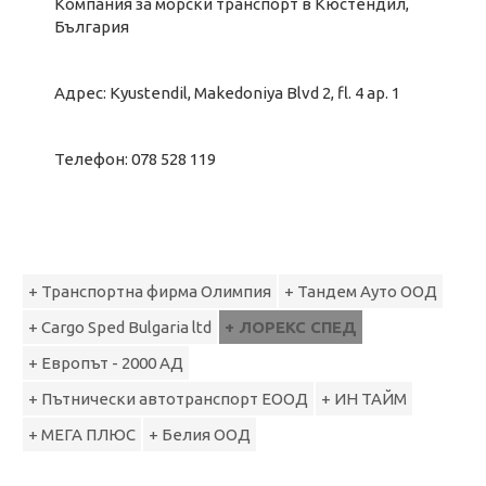
Компания за морски транспорт в Кюстендил,
България
Адрес: Kyustendil, Makedoniya Blvd 2, fl. 4 ap. 1
Телефон: 078 528 119
+ Транспортна фирма Олимпия
+ Тандем Ауто ООД
+ Cargo Sped Bulgaria ltd
+ ЛОРЕКС СПЕД
+ Европът - 2000 АД
+ Пътнически автотранспорт ЕООД
+ ИН ТАЙМ
+ МЕГА ПЛЮС
+ Белия ООД