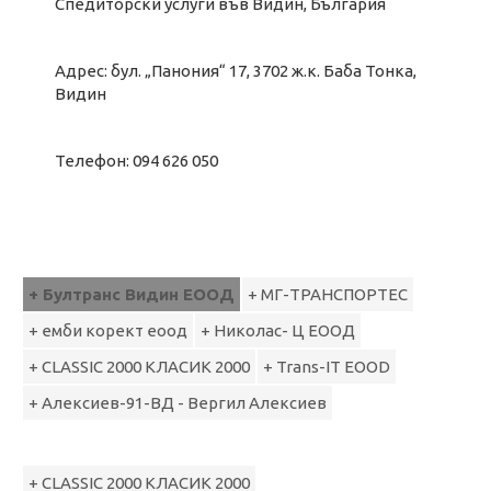
Спедиторски услуги във Видин, България
Адрес: бул. „Панония“ 17, 3702 ж.к. Баба Тонка,
Видин
Телефон: 094 626 050
+ Бултранс Видин ЕООД
+ МГ-ТРАНСПОРТЕС
+ емби корект еоод
+ Николас- Ц ЕООД
+ CLASSIC 2000 КЛАСИК 2000
+ Trans-IT EOOD
+ Алексиев-91-ВД - Вергил Алексиев
+ CLASSIC 2000 КЛАСИК 2000