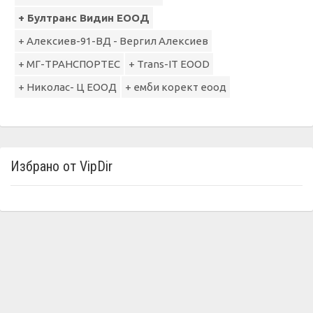
+ Бултранс Видин ЕООД
+ Алексиев-91-ВД - Вергил Алексиев
+ МГ-ТРАНСПОРТЕС
+ Trans-IT EOOD
+ Николас- Ц ЕООД
+ емби корект еоод
Избрано от VipDir