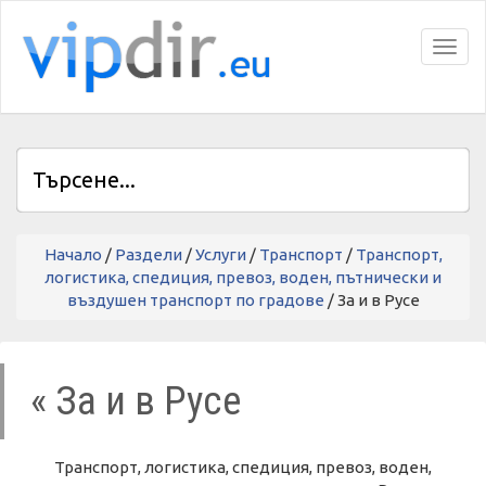
Toggl
Начало
/
Раздели
/
Услуги
/
Транспорт
/
Транспорт,
логистика, спедиция, превоз, воден, пътнически и
въздушен транспорт по градове
/ За и в Русе
« За и в Русе
Транспорт, логистика, спедиция, превоз, воден,