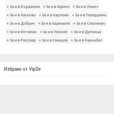
+ За и в Кърджали
+ За и в Шумен
+ За и в Ловеч
+ За и в Хасково
+ За и в Карлово
+ За и в Пазарджик
+ За и в Добрич
+ За и в Харманли
+ За и в Севлиево
+ За и в Ихтиман
+ За и в Перник
+ За и в Дупница
+ За и в Разград
+ За и в Свищов
+ За и в Карнобат
Избрано от VipDir