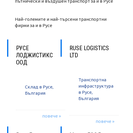
пътнически и въздушен транспорт за и в Русе
Най-големите и най-търсени транспортни
фирми за и в Русе
РУСЕ
RUSE LOGISTICS
ЛОДЖИСТИКС
LTD
ООД
Транспортна
инфраструктура
Склад в Русе,
в Русе,
България
България
повече »
повече »