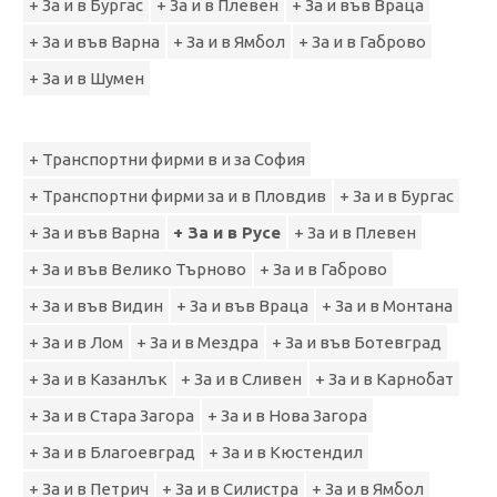
+ За и в Бургас
+ За и в Плевен
+ За и във Враца
+ За и във Варна
+ За и в Ямбол
+ За и в Габрово
+ За и в Шумен
+ Транспортни фирми в и за София
+ Транспортни фирми за и в Пловдив
+ За и в Бургас
+ За и във Варна
+ За и в Русе
+ За и в Плевен
+ За и във Велико Търново
+ За и в Габрово
+ За и във Видин
+ За и във Враца
+ За и в Монтана
+ За и в Лом
+ За и в Мездра
+ За и във Ботевград
+ За и в Казанлък
+ За и в Сливен
+ За и в Карнобат
+ За и в Стара Загора
+ За и в Нова Загора
+ За и в Благоевград
+ За и в Кюстендил
+ За и в Петрич
+ За и в Силистра
+ За и в Ямбол