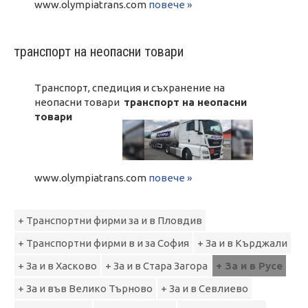
www.olympiatrans.com
повече »
транспорт на неопасни товари
Tранспорт, спедиция и съхранение на
неопасни товари
транспорт на неопасни
товари
www.olympiatrans.com
повече »
+ Транспортни фирми за и в Пловдив
+ Транспортни фирми в и за София
+ За и в Кърджали
+ За и в Хасково
+ За и в Стара Загора
+ За и в Русе
+ За и във Велико Търново
+ За и в Севлиево