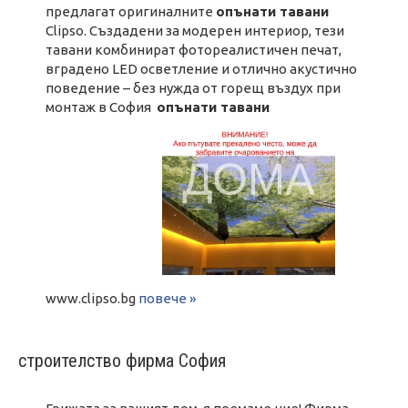
предлагат оригиналните
опънати тавани
Clipso. Създадени за модерен интериор, тези
тавани комбинират фотореалистичен печат,
вградено LED осветление и отлично акустично
поведение – без нужда от горещ въздух при
монтаж в София
опънати тавани
www.clipso.bg
повече »
строителство фирма София