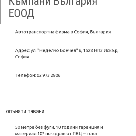
Къмпани България
ЕООД
Автотранспортна фирма в София, България
Адрес: ул. "Неделчо Бончев" 6, 1528 НПЗ Искър,
София
Телефон: 02 973 2806
опънати тавани
50 метра без фуги, 10 години гаранция и
материал 10? по-здрав от ПВЦ – това