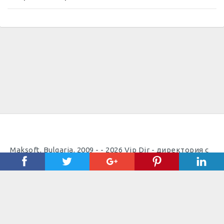
Maksoft, Bulgaria, 2009 - - 2026 Vip Dir - директория с
полезни телефони | Уеб дизайн, изработка, поддръжка
и
SEO
оптимизация от
Максофт
Полезно
Важно