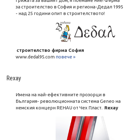
Грижата за вашият дом, я поемаме ние! Фирма
за строителство в София и региона-Дедал 1995
- над 25 години опит в строителството!
строителство фирма София
www.dedal95.com
повече »
Rехау
Имена на най-ефективните прозорци в
България- революционната система Geneo на
немския концерн REHAU от Чех Пласт.
Rехау