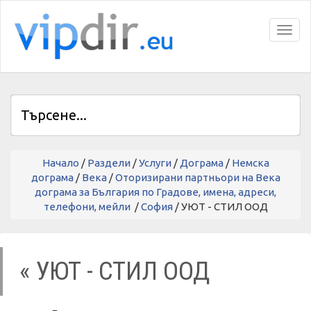
Toggl
Начало
/
Раздели
/
Услуги
/
Дограма
/
Немска
дограма
/
Века
/
Оторизирани партньори на Века
дограма за България по Градове, имена, адреси,
телефони, мейли
/
София
/ УЮТ - СТИЛ ООД
« УЮТ - СТИЛ ООД