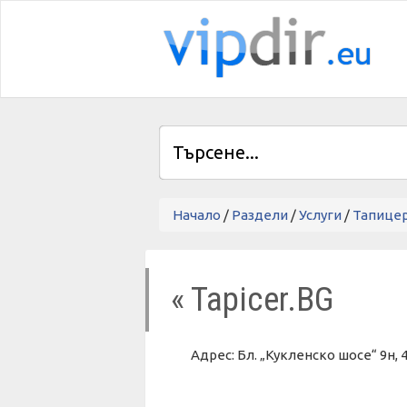
Начало
/
Раздели
/
Услуги
/
Тапицер
« Tapicer.BG
Адрес: Бл. „Кукленско шосе“ 9