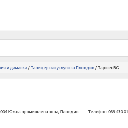
ия и дамаска
/
Тапицерски услуги за Пловдив
/ Tapicer.BG
н, 4004 Южна промишлена зона, Пловдив Телефон: 089 430 0