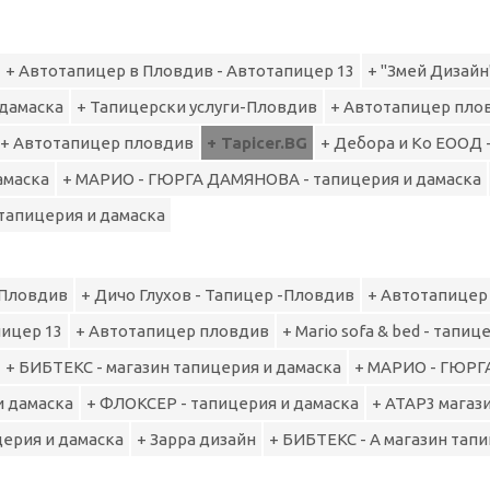
+ Автотапицер в Пловдив - Автотапицер 13
+ "Змей Дизайн
 дамаска
+ Тапицерски услуги-Пловдив
+ Автотапицер пло
+ Автотапицер пловдив
+ Tapicer.BG
+ Дебора и Ко ЕООД 
амаска
+ МАРИО - ГЮРГА ДАМЯНОВА - тапицерия и дамаска
- тапицерия и дамаска
-Пловдив
+ Дичо Глухов - Тапицер -Пловдив
+ Автотапицер
пицер 13
+ Автотапицер пловдив
+ Mario sofa & bed - тапиц
+ БИБТЕКС - магазин тапицерия и дамаска
+ МАРИО - ГЮРГ
и дамаска
+ ФЛОКСЕР - тапицерия и дамаска
+ АТАР3 магаз
церия и дамаска
+ Зарра дизайн
+ БИБТЕКС - А магазин тап