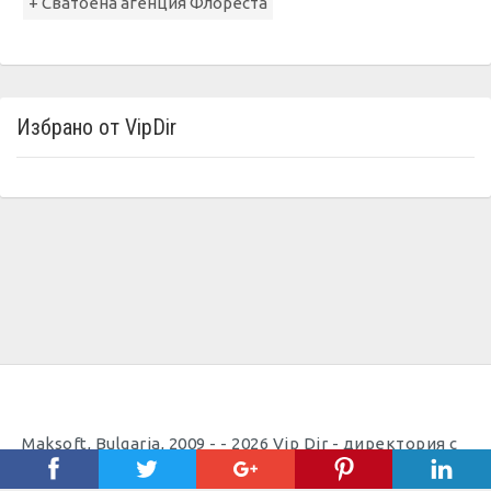
+ Сватбена агенция Флореста
Избрано от VipDir
Maksoft, Bulgaria, 2009 - - 2026 Vip Dir - директория с
полезни телефони |