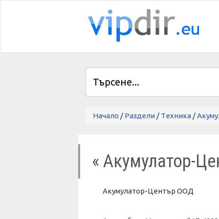
Начало
/
Раздели
/
Tехника
/
Акуму
« Акумулатор-Ц
Акумулатор-Център ООД