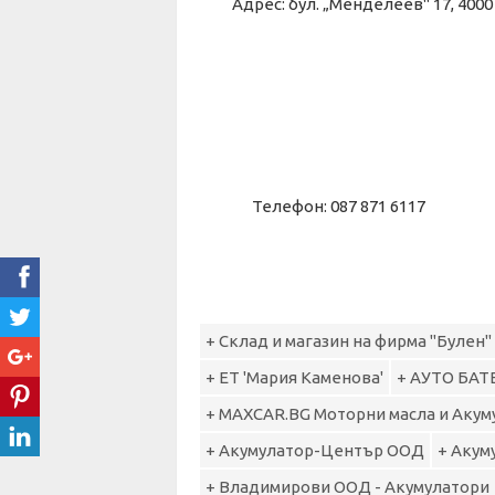
Адрес: бул. „Meндeлeeв" 17, 
Телефон: 087 871 6117
+ Склад и магазин на фирма "Булен"
+ ЕТ 'Мария Каменова'
+ АУТО БАТ
+ MAXCAR.BG Моторни масла и Акум
+ Акумулатор-Център ООД
+ Акум
+ Владимирови ООД - Акумулатори