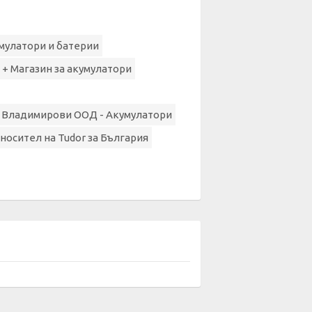
умулатори и батерии
+ Магазин за акумулатори
 Владимирови ООД - Акумулатори
носител на Tudor за България