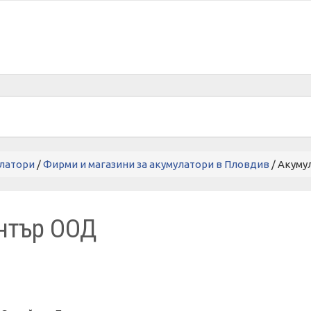
латори
/
Фирми и магазини за акумулатори в Пловдив
/ Акум
ентър ООД