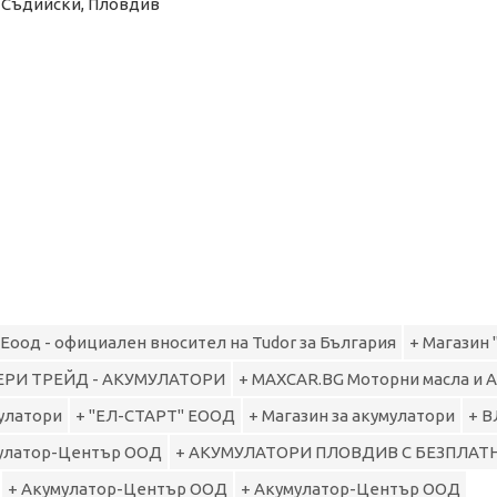
4000 Съдийски, Пловдив
 Еоод - официален вносител на Tudor за България
+ Магазин 
ЕРИ ТРЕЙД - АКУМУЛАТОРИ
+ MAXCAR.BG Моторни масла и 
улатори
+ "ЕЛ-СТАРТ" ЕООД
+ Магазин за акумулатори
+ 
улатор-Център ООД
+ АКУМУЛАТОРИ ПЛОВДИВ С БЕЗПЛАТ
+ Акумулатор-Център ООД
+ Акумулатор-Център ООД