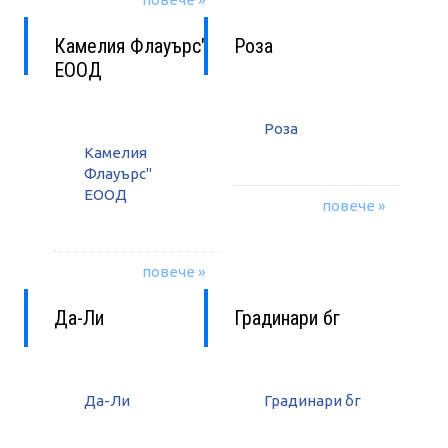
Камелия Флауърс"
Роза
ЕООД
Роза
Камелия
Флауърс"
ЕООД
повече »
повече »
Да-Ли
Градинари бг
Да-Ли
Градинари бг