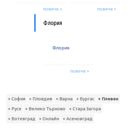
повече »
повече »
Флория
Флория
повече »
+ София
+ Пловдив
+ Варна
+ Бургас
+ Плевен
+ Русе
+ Велико Търново
+ Стара Загора
+ Ботевград
+ Онлайн
+ Асеновград