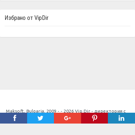
Избрано от VipDir
Maksoft, Bulgaria, 2009 - - 2026 Vip Dir - директория с
полезни телефони | Уеб дизайн и поддръжка
Максофт
&
SEO