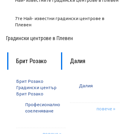
Най- известните градински центрове в Плевен
7те Най- известни градински центрове в
Плевен
Градински центрове в Плевен
Брит Розако
Далия
Брит Розако
Далия
Градински център
Брит Розако
Професионално
повече »
озеленяване
повече »