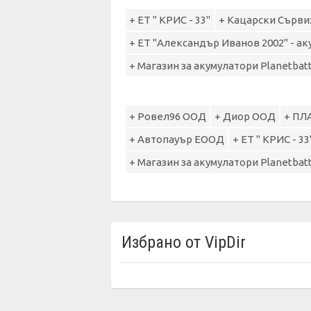
+ ЕТ " КРИС - 33"
+ Кацарски Сърв
+ ЕТ "Александър Иванов 2002" - а
+ Магазин за акумулатори Planetbat
+ Ровел96 ООД
+ Диор ООД
+ ПЛ
+ Автопауър ЕООД
+ ЕТ " КРИС - 33
+ Магазин за акумулатори Planetbat
Избрано от VipDir