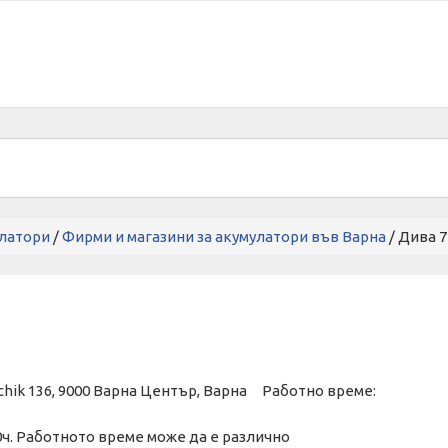
латори
/
Фирми и магазини за акумулатори във Варна
/ Дива 
enchik 136, 9000 Варна Център, Варна Работно време:
00ч. Работното време може да е различно