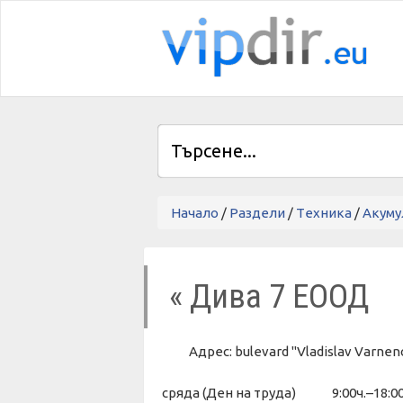
Начало
/
Раздели
/
Tехника
/
Акуму
« Дива 7 ЕООД
Адрес: bulevard "Vladislav Varn
сряда (Ден на труда)
9:00ч.–18: