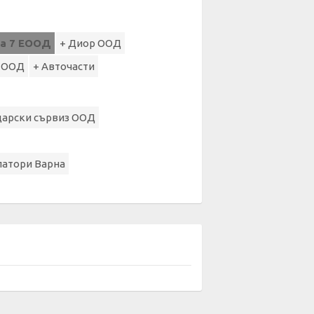
ва 7 ЕООД
+ Диор ООД
з ООД
+ Авточасти
царски сървиз ООД
латори Варна