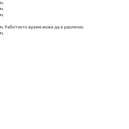
ч.
ч.
ч.
00ч. Работното време може да е различно
ч.