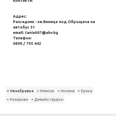
Контакти:
Адрес:
Разсадник : кв.Виница под Обръщача на
автобус 31
email:
tania007@abv.bg
Телефон:
0898 / 795 442
+ Незабравка
+ Мимоза
+ Нолина
+ Ерика
+ Козарови
+ Дивайн гардън