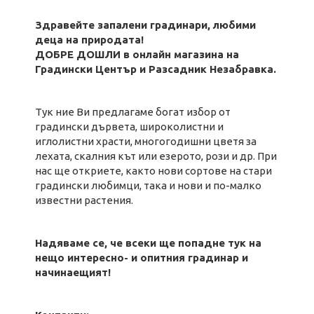
Здравейте запалени градинари, любими
деца на природата!
ДОБРЕ ДОШЛИ в онлайн магазина на
Градински Център и Разсадник Незабравка.
Тук ние Ви предлагаме богат избор от
градински дървета, широколистни и
иглолистни храсти, многогодишни цветя за
лехата, скалния кът или езерото, рози и др. При
нас ще откриете, както нови сортове на стари
градински любимци, така и нови и по-малко
известни растения.
Надяваме се, че всеки ще попадне тук на
нещо интересно- и опитния градинар и
начинаещият!