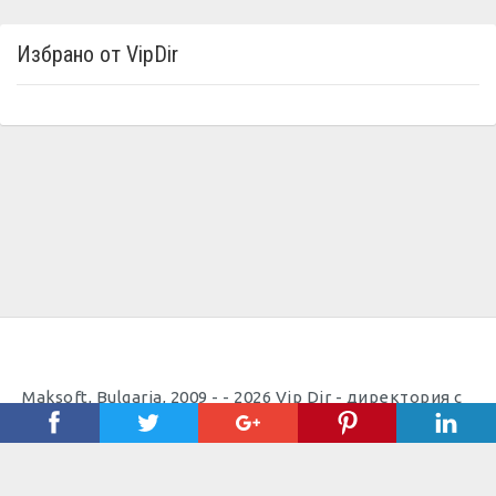
Избрано от VipDir
Maksoft, Bulgaria, 2009 - - 2026 Vip Dir - директория с
полезни телефони | Уеб дизайн, изработка, поддръжка
и
SEO
оптимизация от
Максофт
Полезно