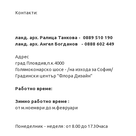
Контакти:
ланд. арх. Ралица Танкова - 0889 510 190
ланд. арх. Ангел Богданов - 0888 602 449
Адрес
град Пловдив,п.к.4000
Голямоконарско шосе - /на изхода за София/
Градински център "Флора Дизайн"
Работно време:
Зимно работно време :
от м.ноември до м.февруари
Понеделник - неделя : от 8.00 до 17.30часа