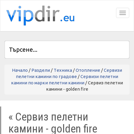
Toggl
Начало
/
Раздели
/
Tехника
/
Отопление
/
Сервизи
пелетни камини по градове
/
Сервизи пелетни
камини по марки пелетни камини
/ Сервиз пелетни
камини - golden fire
« Сервиз пелетни
камини - golden fire