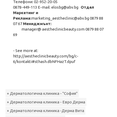
Телефони: 02-952-20-05
0878-449-113 E-mail:
elosbg@abv.bg
Отдел
Маркетинг и
Реклама:
marketing_aestheclinic@abv.bg
0879 88
07 67
Мениджмънт:
manager@ aestheclinicbeauty.com 0879 88 07
69
- See more at:
http://aestheclinicbeauty.com/bg/c-
6/kontakti#sthash.dbNFHazT.dpuf
+ Дерматологична клиника - "София"
+ Дерматологична клиника - Евро Дерма
+ Дерматологична клиника -Дерма Вита