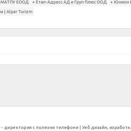
 МАТПУ ЕООД
+ Етап-Адресс АД и Груп Плюс ООД
+ Юнион 
 | Alpar Turizm
p Dir - директория с полезни телефони | Уеб дизайн, израбо