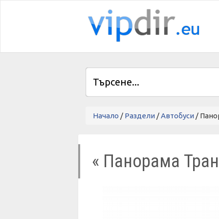
Начало
/
Раздели
/
Автобуси
/ Пано
« Панорама Тра