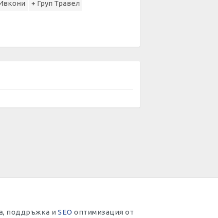
Ивкони
+ Груп Травел
тка, поддръжка и
SEO
оптимизация от