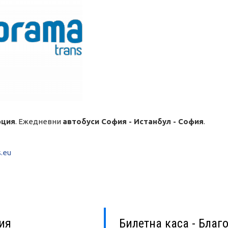
рция
. Ежедневни
автобуси София - Истанбул - София
.
.eu
ия
Билетна каса - Благ