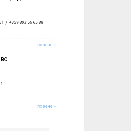
61 / +359 893 56 65 88
повече »
ово
81
повече »