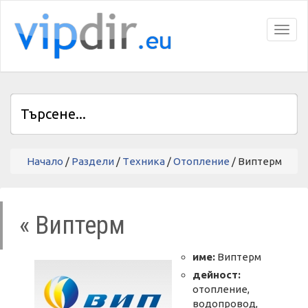
Toggl
Начало
/
Раздели
/
Tехника
/
Отопление
/ Виптерм
« Виптерм
име:
Виптерм
дейност:
отопление,
водопровод,