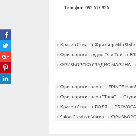
Телефон: 052 613 926
+ Красен Стил
+ Фризьор Mila Style
+ Фризьорско студио Тя и Той
+ FR
+ ФРИЗЬОРСКО СТУДИО МАРИНА
+ Фризьорски салон
+ FRINGE Hair
+ Фризьорски салон "Таня"
+ Студи
+ Красен Стил
+ ПОЛЯ
+ PROVOCA
+ Salon Creative Varna
+ ФРИЗЬОР