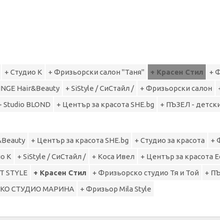
+ Студио К
+ Фризьорски салон "Таня"
+ Красен Стил
+ 
INGE Hair&Beauty
+ SiStyle / СиСтайл /
+ Фризьорски салон
+ Studio BLOND
+ Център за красота SHE.bg
+ ПЪЗЕЛ - детск
&Beauty
+ Център за красота SHE.bg
+ Студио за красота
+ 
о К
+ SiStyle / СиСтайл /
+ Kоса Ивел
+ Център за красота 
T STYLE
+ Красен Стил
+ Фризьорско студио Тя и Той
+ П
СКО СТУДИО МАРИНА
+ Фризьор Mila Style