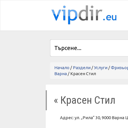
Начало
/
Раздели
/
Услуги
/
Фризьор
Варна
/ Красен Стил
« Красен Стил
Адрес: ул. „Рила“ 30, 9000 Вар