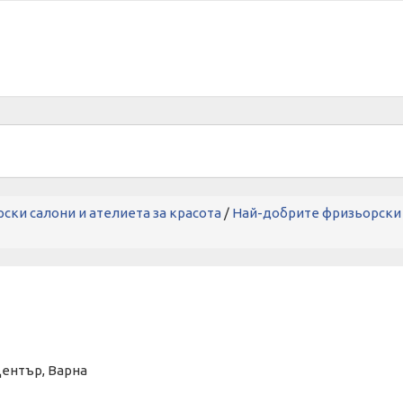
ски салони и ателиета за красота
/
Най-добрите фризьорски с
на Център, Варна