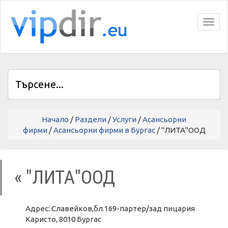
Toggl
Начало
/
Раздели
/
Услуги
/
Асансьорни
фирми
/
Асансьорни фирми в Бургас
/ "ЛИТА"ООД
« "ЛИТА"ООД
Адрес: Славейков,бл.169-партер/зад пицария
Каристо, 8010 Бургас