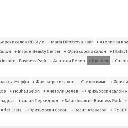
ьорски салон RB Style
+ Maria Dimitrova-Hair
+ Ателие за кр
Салон
+ Inspire Beauty Center
+ Фризьорски салон
+ ПЪЗЕЛ 
n Inspire - Business Park
+ Анатоли Велев
+ Рушелл
+ Салон
красота Мърфи
+ Фризьорски салон
+ Стилисиммо
+ Фризь
ков
+ Nouhau Salon
+ Анатоли Велев
+ Фризьорски салон RB
Младост
+ салон Перхидрол
+ Salon Inspire - Business Park
+
 Arlet Stars
+ Фризьорски Салон
+ Васил Атанасов
+ ПЪЗЕЛ