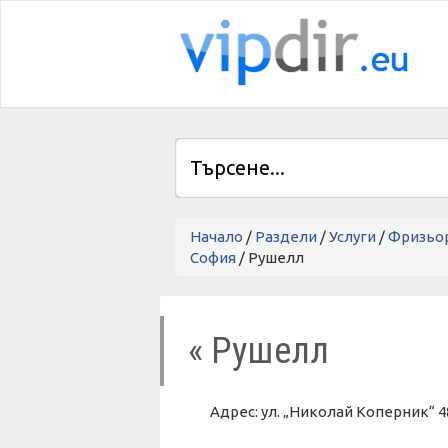
Начало
/
Раздели
/
Услуги
/
Фризьор
София
/ Рушелл
« Рушелл
Адрес: ул. „Николай Коперник“ 