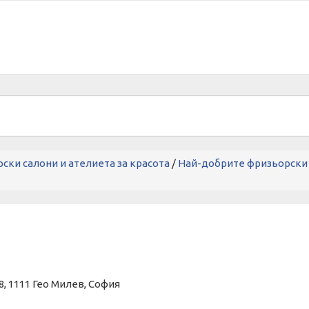
ски салони и ателиета за красота
/
Най-добрите фризьорски с
48, 1111 Гео Милев, София