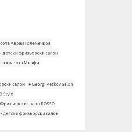
асота Аврам Големечков
- детски фризьорски салон
 за красота Мърфи
орски салон
+ Georgi Petkov Salon
 Style
 Фризьорски салон ROSSO
 - детски фризьорски салон