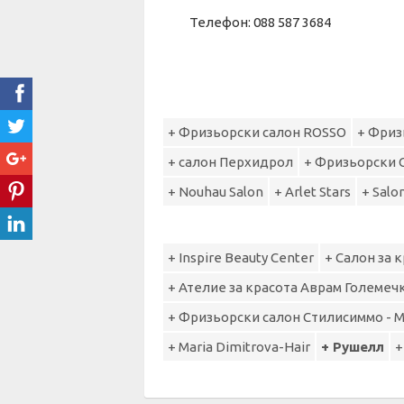
Телефон: 088 587 3684
+ Фризьорски салон ROSSO
+ Фриз
+ салон Перхидрол
+ Фризьорски 
+ Nouhau Salon
+ Arlet Stars
+ Salo
+ Inspire Beauty Center
+ Салон за 
+ Ателие за красота Аврам Големеч
+ Фризьорски салон Стилисиммо - 
+ Maria Dimitrova-Hair
+ Рушелл
+