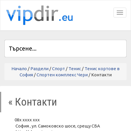
Toggl
Начало
/
Раздели
/
Спорт
/
Тенис
/
Тенис кортове в
София
/
Спортен комплекс Чери
/ Контакти
« Контакти
08x xxxx xxx
София , ул. Самоковско шосе, срещу СБА