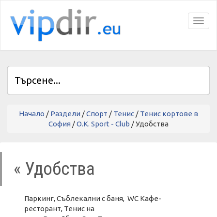
Toggl
Начало
/
Раздели
/
Спорт
/
Тенис
/
Тенис кортове в
София
/
O.K. Sport - Club
/ Удобства
« Удобства
Паркинг, Съблекални с баня, WC Кафе-
ресторант, Тенис на