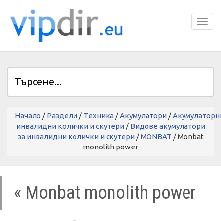
Toggl
Начало
/
Раздели
/
Tехника
/
Акумулатори
/
Акумулаторн
инвалидни колички и скутери
/
Видове акумулатори
за инвалидни колички и скутери
/
MONBAT
/ Monbat
monolith power
« Monbat monolith power