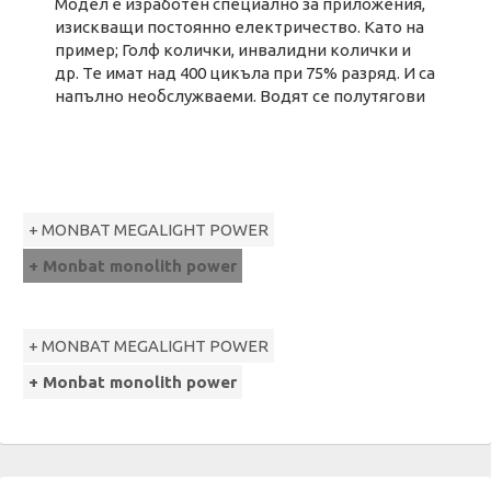
Модел е изработен специално за приложения,
изискващи постоянно електричество. Като на
пример; Голф колички, инвалидни колички и
др. Те имат над 400 цикъла при 75% разряд. И са
напълно необслужваеми. Водят се полутягови
+ MONBAT MEGALIGHT POWER
+ Monbat monolith power
+ MONBAT MEGALIGHT POWER
+ Monbat monolith power