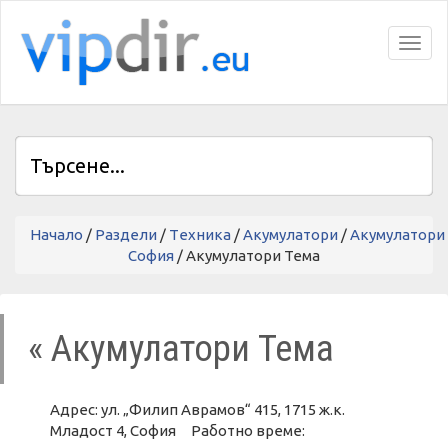
Toggl
Начало
/
Раздели
/
Tехника
/
Акумулатори
/
Акумулатори
София
/ Акумулатори Тема
« Акумулатори Тема
Адрес: ул. „Филип Аврамов“ 415, 1715 ж.к.
Младост 4, София Работно време: